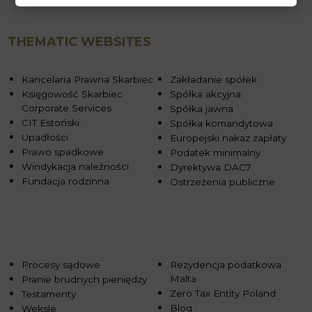
THEMATIC WEBSITES
Kancelaria Prawna Skarbiec
Zakładanie spółek
Księgowość Skarbiec
Spółka akcyjna
Corporate Services
Spółka jawna
CIT Estoński
Spółka komandytowa
Upadłości
Europejski nakaz zapłaty
Prawo spadkowe
Podatek minimalny
Windykacja należności
Dyrektywa DAC7
Fundacja rodzinna
Ostrzeżenia publiczne
Procesy sądowe
Rezydencja podatkowa
Malta
Pranie brudnych pieniędzy
Zero Tax Entity Poland
Testamenty
Blog
Weksle