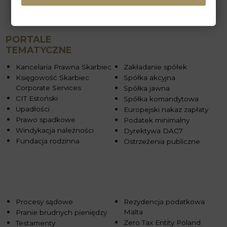
PORTALE
TEMATYCZNE
Kancelaria Prawna Skarbiec
Zakładanie spółek
Księgowość Skarbiec
Spółka akcyjna
Corporate Services
Spółka jawna
CIT Estoński
Spółka komandytowa
Upadłości
Europejski nakaz zapłaty
Prawo spadkowe
Podatek minimalny
Windykacja należności
Dyrektywa DAC7
Fundacja rodzinna
Ostrzeżenia publiczne
Procesy sądowe
Rezydencja podatkowa
Malta
Pranie brudnych pieniędzy
Zero Tax Entity Poland
Testamenty