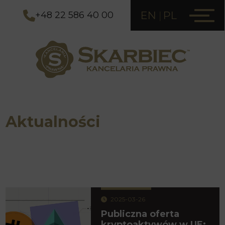
EN
PL
+48 22 586 40 00
Aktualności
2025-03-26
Publiczna oferta
kryptoaktywów w UE: